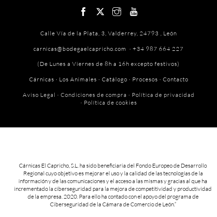
Calle Vía de la Plata, 3, Valderrey, 24793 , León
carnicas@bodegaelcapricho.com ·
+34 987 664 227
(De Lunes a Viernes de 8h a 16h excepto festivos)
Cárnicas
·
Los Animales
·
Catálogo
·
Procesos
·
Contacto
Aviso Legal
·
Condiciones de compra
·
Política de privacidad
·
Política de cookies
Cárnicas El Capricho, S.L. ha sido beneficiaria del Fondo Europeo de Desarrollo
Regional cuyo objetivo es mejorar el uso y la calidad de las tecnologías de la
información y de las comunicaciones y el acceso a las mismas y gracias al que ha
incrementado la ciberseguridad para la mejora de competitividad y productividad
de la empresa. 2020. Para ello ha contado con el apoyo del programa de
Ciberseguridad de la Cámara de Comercio de León.”