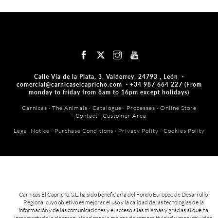
Back
To
Top
Calle Vía de la Plata, 3, Valderrey, 24793 , León ·
comercial@carnicaselcapricho.com ·
+34 987 664 227
(From
monday to friday from 8am to 16pm except holidays)
Cárnicas
·
The Animals
·
Catalogue
·
Processes
·
Online Store
·
Contact
·
Customer Area
Legal Notice
·
Purchase Conditions
·
Privacy Polity
·
Cookies Polity
Cárnicas El Capricho, S.L. ha sido beneficiaria del Fondo Europeo de Desarrollo
Regional cuyo objetivo es mejorar el uso y la calidad de las tecnologías de la
información y de las comunicaciones y el acceso a las mismas y gracias al que ha
incrementado la ciberseguridad para la mejora de competitividad y productividad