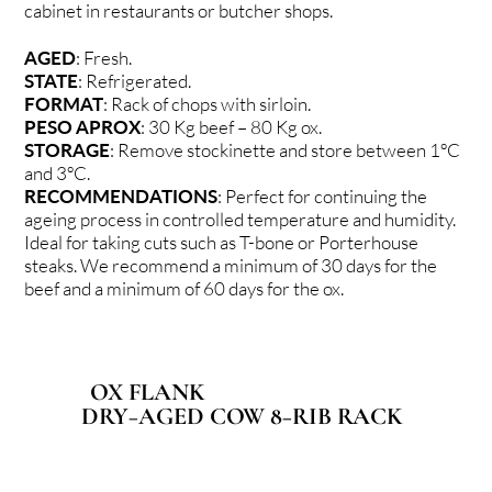
cabinet in restaurants or butcher shops.
AGED
: Fresh.
STATE
: Refrigerated.
FORMAT
: Rack of chops with sirloin.
PESO APROX
: 30 Kg beef – 80 Kg ox.
STORAGE
: Remove stockinette and store between 1ºC
and 3ºC.
RECOMMENDATIONS
: Perfect for continuing the
ageing process in controlled temperature and humidity.
Ideal for taking cuts such as T-bone or Porterhouse
steaks. We recommend a minimum of 30 days for the
beef and a minimum of 60 days for the ox.
OX FLANK
DRY−AGED COW 8−RIB RACK